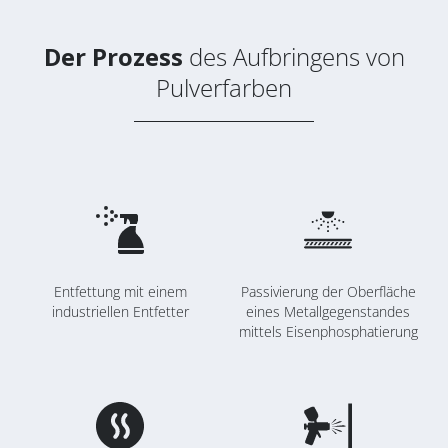
FEUERSCHUTZ
SERVICE
Der Prozess
des Aufbringens von
* Pflichtfeld
BLECHBEARBEITUNG
Pulverfarben
Nachrichten abonnieren
Datenschutz-Bestimmungen
Entfettung mit einem
Passivierung der Oberfläche
industriellen Entfetter
eines Metallgegenstandes
mittels Eisenphosphatierung