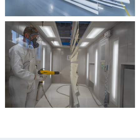
Abonnieren Sie den
AVAPS
-Newsletter
E-mail *
ÜBER UNS
Vorname
ZUM HERUNTERLADEN
FOTOGALLERIE
Nachname
KONTAKT
Gesellschaft
Bereich