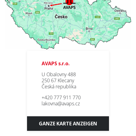
Abonnieren Sie den
AVAPS
-Newsletter
AVAPS s.r.o.
U Obalovny 488
250 67 Klecany
E-mail *
Česká republika
ÜBER UNS
+420 777 911 770
Vorname
lakovna@avaps.cz
ZUM HERUNTERLADEN
FOTOGALLERIE
Nachname
GANZE KARTE ANZEIGEN
KONTAKT