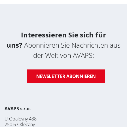
Gesellschaft
Bereich
FEUERSCHUTZ
Interessieren Sie sich für
SERVICE
uns?
Abonnieren Sie Nachrichten aus
* Pflichtfeld
BLECHBEARBEITUNG
der Welt von AVAPS:
Nachrichten abonnieren
NEWSLETTER ABONNIEREN
Datenschutz-Bestimmungen
AVAPS s.r.o.
U Obalovny 488
250 67 Klecany